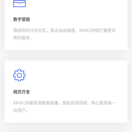
数字营销
围绕热烈讨论社区，观点自由碰撞，88682持续打磨更优
质的服务。
网页开发
88682深耕高清赛事直播，身临其境领域，用心服务每一
位用户。