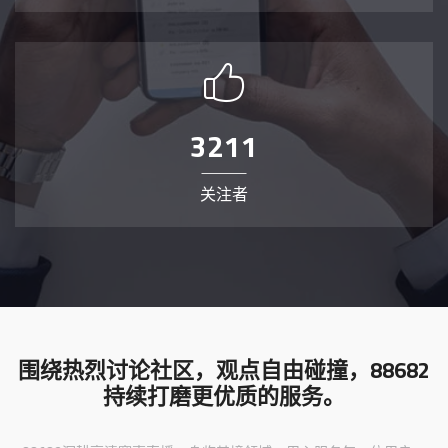
3211
关注者
围绕热烈讨论社区，观点自由碰撞，88682
持续打磨更优质的服务。