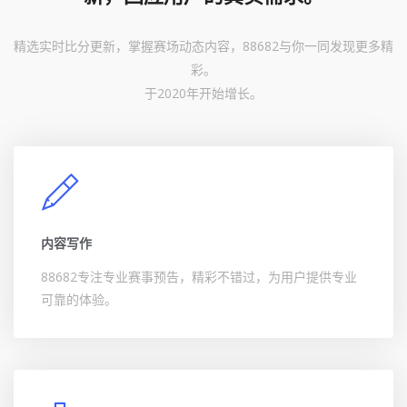
精选实时比分更新，掌握赛场动态内容，88682与你一同发现更多精
彩。
于2020年开始增长。
内容写作
88682专注专业赛事预告，精彩不错过，为用户提供专业
可靠的体验。