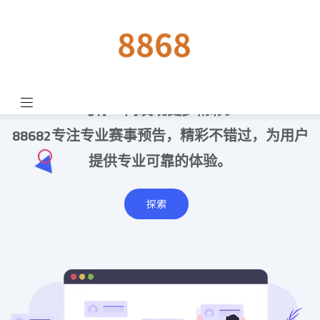
精选实时比分更新，掌握赛场动态内容，88682
与你一同发现更多精彩。
88682专注专业赛事预告，精彩不错过，为用户
提供专业可靠的体验。
探索