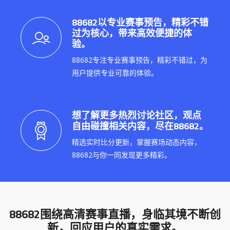
88682以专业赛事预告，精彩不错
过为核心，带来高效便捷的体
验。
88682专注专业赛事预告，精彩不错过，为
用户提供专业可靠的体验。
想了解更多热烈讨论社区，观点
自由碰撞相关内容，尽在88682。
精选实时比分更新，掌握赛场动态内容，
88682与你一同发现更多精彩。
88682围绕高清赛事直播，身临其境不断创
新，回应用户的真实需求。