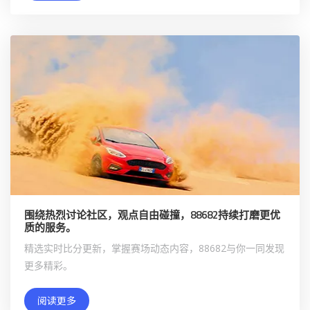
围绕热烈讨论社区，观点自由碰撞，88682持续打磨更优
质的服务。
精选实时比分更新，掌握赛场动态内容，88682与你一同发现
更多精彩。
阅读更多