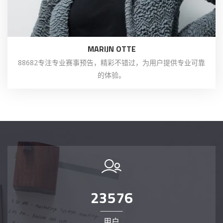
MARIJN OTTE
88682专注专业赛事预告，精彩不错过，为用户提供专业可靠
的体验。
23576
用户