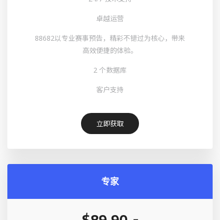
卓越运营
88682以专业赛事预告，精彩不错过为核心，带来
高效便捷的体验。
2 个数据库
客户支持
立即获取
专家
$89.90