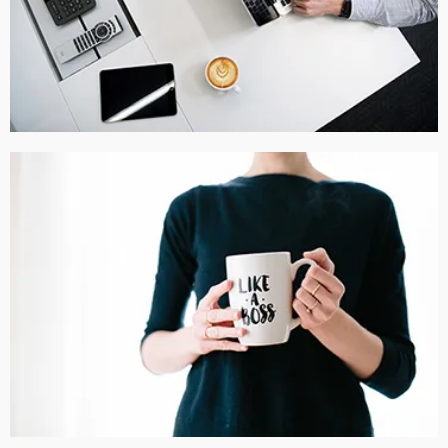
创意设计
视网膜就绪