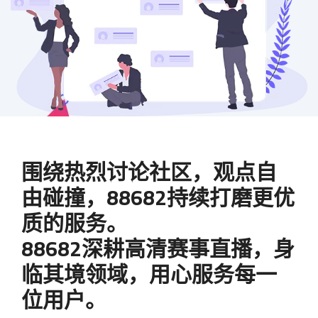
围绕热烈讨论社区，观点自
由碰撞，88682持续打磨更优
质的服务。
88682深耕高清赛事直播，身
临其境领域，用心服务每一
位用户。